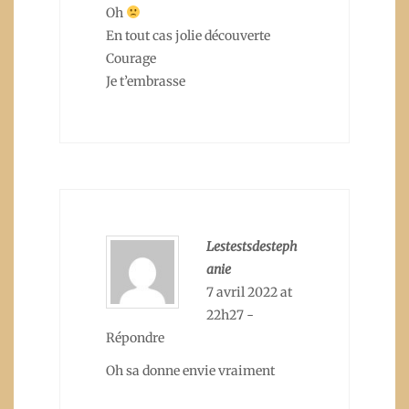
Oh
En tout cas jolie découverte
Courage
Je t’embrasse
Lestestsdesteph
anie
7 avril 2022 at
22h27
-
Répondre
Oh sa donne envie vraiment