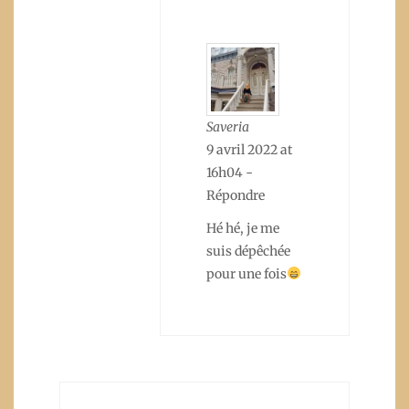
Saveria
9 avril 2022 at
16h04
-
Répondre
Hé hé, je me
suis dépêchée
pour une fois