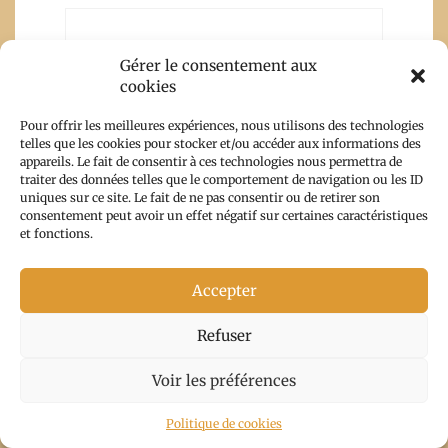
Gérer le consentement aux
Le petit monde
cookies
de Natieak
8 avril 2022 at
Pour offrir les meilleures expériences, nous utilisons des technologies
telles que les cookies pour stocker et/ou accéder aux informations des
16h54
-
appareils. Le fait de consentir à ces technologies nous permettra de
Répondre
traiter des données telles que le comportement de navigation ou les ID
uniques sur ce site. Le fait de ne pas consentir ou de retirer son
Hello,
consentement peut avoir un effet négatif sur certaines caractéristiques
Effectivement, cela a dû être
et fonctions.
difficile émotionnellement.
Concernant ce séjour,
Accepter
l’emplacement du monastère
offre une vue absolument
Refuser
incroyable.
Voir les préférences
En tout cas, c’est un lieu que je
me note.
Politique de cookies
Excellente soirée