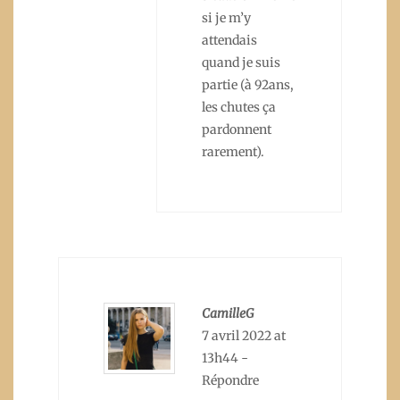
si je m’y
attendais
quand je suis
partie (à 92ans,
les chutes ça
pardonnent
rarement).
CamilleG
7 avril 2022 at
13h44
-
Répondre