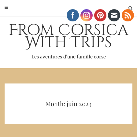
Skip
to
content
From Corsica
With Trips
Les aventures d'une famille corse
Month: juin 2023