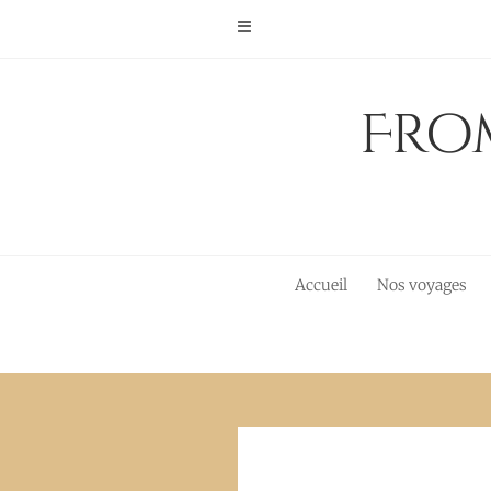
Skip
to
content
From
Accueil
Nos voyages