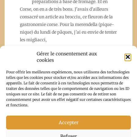
préparations à base de fromage. Et en
Corse, on en a de très bons. J’avais d’ailleurs
consacré un article au brocciu, ce fleuron de la
gastronomie corse. Pour la merendella (pique-
nique) du lundi de pâques, j’ai eu envie de tenter
les migliacci,
Gérer le consentement aux
cookies
Read More
Pour offrir les meilleures expériences, nous utilisons des technologies
telles que les cookies pour stocker et/ou accéder aux informations des
appareils. Le fait de consentir à ces technologies nous permettra de
traiter des données telles que le comportement de navigation ou les ID
uniques sur ce site. Le fait de ne pas consentir ou de retirer son
consentement peut avoir un effet négatif sur certaines caractéristiques
et fonctions.
Accepter
Copyright From Corsica With Trips 2026 |
Theme by
Refuser