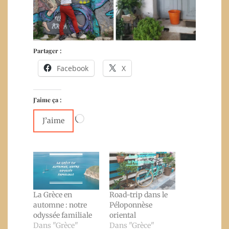
Partager :
Facebook
X
J’aime ça :
Chargement…
J’aime
La Grèce en
Road-trip dans le
automne : notre
Péloponnèse
odyssée familiale
oriental
Dans "Grèce"
Dans "Grèce"