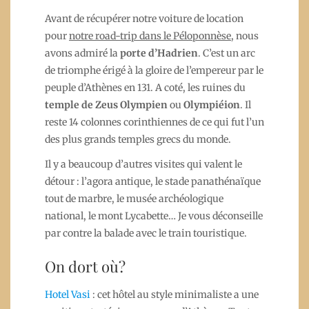
Avant de récupérer notre voiture de location
pour
notre road-trip dans le Péloponnèse
, nous
avons admiré la
porte d’Hadrien
. C’est un arc
de triomphe érigé à la gloire de l’empereur par le
peuple d’Athènes en 131. A coté, les ruines du
temple de Zeus Olympien
ou
Olympiéion
. Il
reste 14 colonnes corinthiennes de ce qui fut l’un
des plus grands temples grecs du monde.
Il y a beaucoup d’autres visites qui valent le
détour : l’agora antique, le stade panathénaïque
tout de marbre, le musée archéologique
national, le mont Lycabette… Je vous déconseille
par contre la balade avec le train touristique.
On dort où?
Hotel Vasi
: cet hôtel au style minimaliste a une