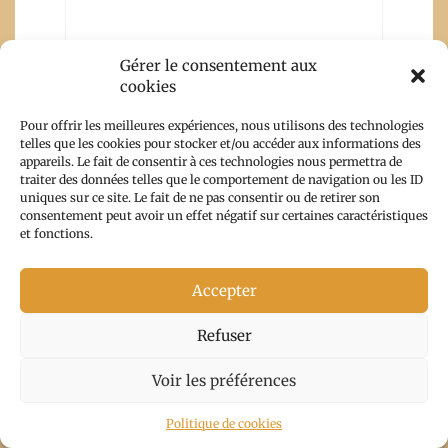
Le petit monde
Gérer le consentement aux
de Natieak
cookies
1 février 2022 at
Pour offrir les meilleures expériences, nous utilisons des technologies
12h12
-
telles que les cookies pour stocker et/ou accéder aux informations des
Répondre
appareils. Le fait de consentir à ces technologies nous permettra de
traiter des données telles que le comportement de navigation ou les ID
Hello,
uniques sur ce site. Le fait de ne pas consentir ou de retirer son
consentement peut avoir un effet négatif sur certaines caractéristiques
il y a tellement à découvrir : ça
et fonctions.
doit offrir de jolis souvenirs.
J’espère pouvoir de nouveau
Accepter
voyager en 2022.
Refuser
Voir les préférences
Politique de cookies