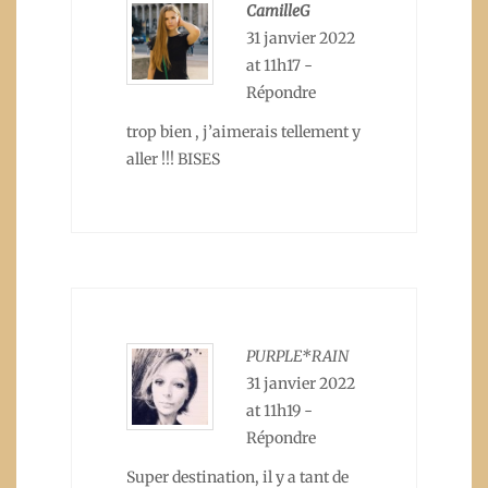
CamilleG
31 janvier 2022
at 11h17
-
Répondre
trop bien , j’aimerais tellement y
aller !!! BISES
PURPLE*RAIN
31 janvier 2022
at 11h19
-
Répondre
Super destination, il y a tant de