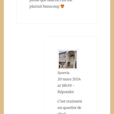
pense que Beacon Hill me
plairait beaucoup
Saveria
20 mars 2024
at 18h39
-
Répondre
C’est vraiment
un quartier de
rêve!