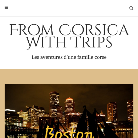
Skip
to
content
From Corsica
With Trips
Les aventures d'une famille corse