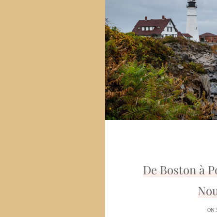
De Boston à P
Nou
ON 