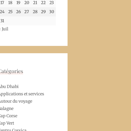
17
18
19
20
21
22
23
24
25
26
27
28
29
30
31
 Juil
Catégories
Abu Dhabi
pplications et services
utour du voyage
Balagne
ap Corse
ap Vert
entru Corsica