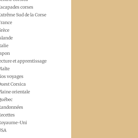
scapades corses
xtrême Sud de la Corse
France
Grèce
slande
talie
Japon
ecture et apprentissage
Malte
Nos voyages
uest Corsica
laine orientale
Québec
Randonnées
ecettes
Royaume-Uni
USA