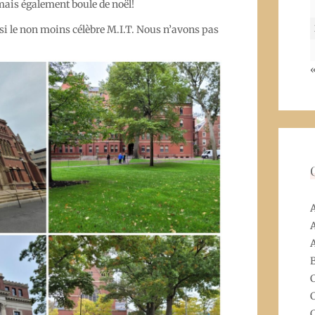
mais également boule de noël!
si le non moins célèbre M.I.T. Nous n’avons pas
«
A
A
C
C
C