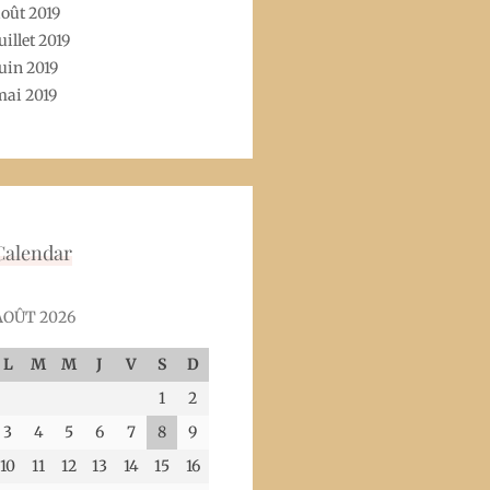
oût 2019
uillet 2019
uin 2019
mai 2019
Calendar
AOÛT 2026
L
M
M
J
V
S
D
1
2
3
4
5
6
7
8
9
10
11
12
13
14
15
16