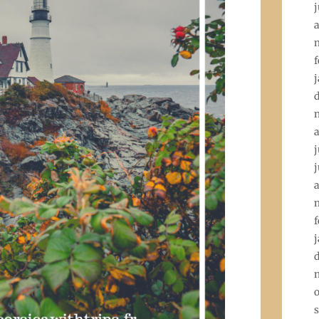
j
a
f
j
j
j
a
f
j
o
s