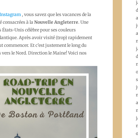
j
Instagram
, vous savez que les vacances de la
a
é consacrées à la
Nouvelle Angleterre
. Une
j
s États-Unis célèbre pour ses couleurs
a
tlantique. Après avoir visité (trop) rapidement
ut commencer. Et c’est justement le long du
j
 vers le Nord. Direction le Maine! Voici nos
o
j
a
j
o