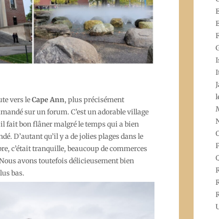
E
E
I
I
l
te vers le
Cape Ann
, plus précisément
mandé sur un forum. C’est un adorable village
 il fait bon flâner malgré le temps qui a bien
O
ondé. D’autant qu’il y a de jolies plages dans le
P
obre, c’était tranquille, beaucoup de commerces
 Nous avons toutefois délicieusement bien
lus bas.
R