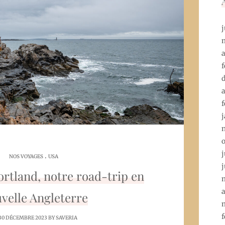
j
a
f
a
f
j
o
j
.
NOS VOYAGES
USA
j
ortland, notre road-trip en
a
velle Angleterre
f
30 DÉCEMBRE 2023 BY
SAVERIA