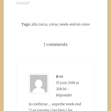
Corsica"
Tags:
alta rocca
,
corse
,
week-end en corse
7 comments
K-ro
15 juin 2019 at
20h36
-
Répondre
Je confirme … superbe week end
! Les yourtes c’est bien ( les