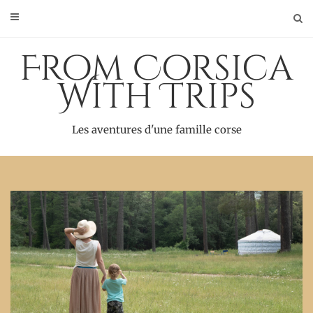
Skip
to
content
From Corsica
With Trips
Les aventures d'une famille corse