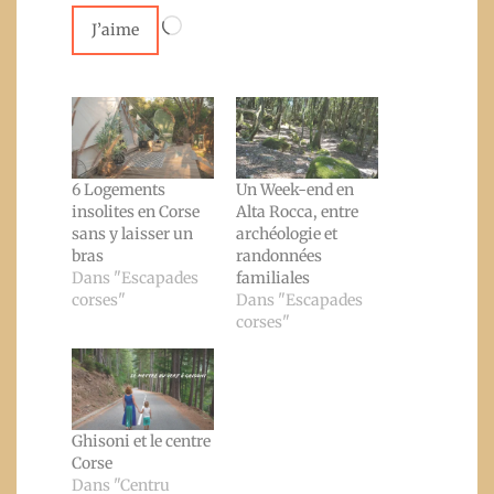
Chargement…
J’aime
6 Logements
Un Week-end en
insolites en Corse
Alta Rocca, entre
sans y laisser un
archéologie et
bras
randonnées
Dans "Escapades
familiales
corses"
Dans "Escapades
corses"
Ghisoni et le centre
Corse
Dans "Centru