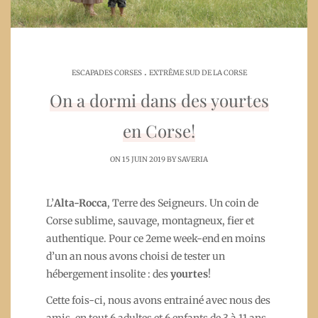
.
ESCAPADES CORSES
EXTRÊME SUD DE LA CORSE
On a dormi dans des yourtes
en Corse!
ON 15 JUIN 2019 BY
SAVERIA
L’
Alta-Rocca
, Terre des Seigneurs. Un coin de
Corse sublime, sauvage, montagneux, fier et
authentique. Pour ce 2eme week-end en moins
d’un an nous avons choisi de tester un
hébergement insolite : des
yourtes
!
Cette fois-ci, nous avons entrainé avec nous des
amis, en tout 6 adultes et 6 enfants de 3 à 11 ans.