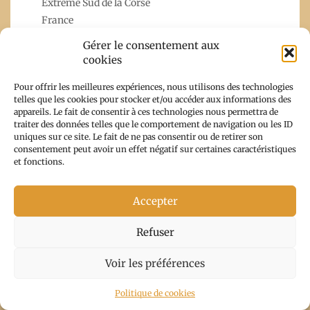
Extrême Sud de la Corse
France
Grèce
Gérer le consentement aux
Islande
cookies
Italie
Pour offrir les meilleures expériences, nous utilisons des technologies
Japon
telles que les cookies pour stocker et/ou accéder aux informations des
lecture et apprentissage
appareils. Le fait de consentir à ces technologies nous permettra de
Malte
traiter des données telles que le comportement de navigation ou les ID
uniques sur ce site. Le fait de ne pas consentir ou de retirer son
Nos voyages
consentement peut avoir un effet négatif sur certaines caractéristiques
Ouest Corsica
et fonctions.
Plaine orientale
Québec
Accepter
Randonnées
Recettes
Refuser
Royaume-Uni
USA
Voir les préférences
Politique de cookies