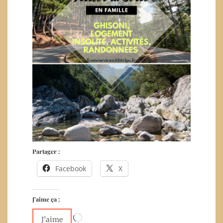
Partager :
Facebook
X
J’aime ça :
Chargement…
J’aime