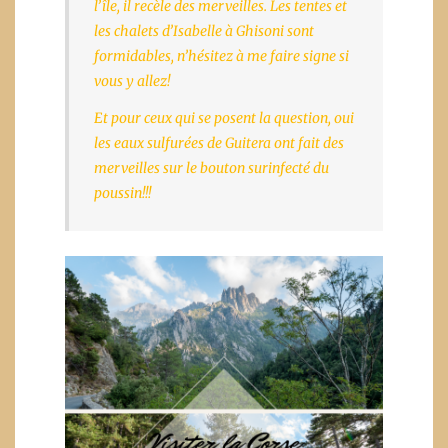
l’île, il recèle des merveilles. Les tentes et
les chalets d’Isabelle à Ghisoni sont
formidables, n’hésitez à me faire signe si
vous y allez!
Et pour ceux qui se posent la question, oui
les eaux sulfurées de Guitera ont fait des
merveilles sur le bouton surinfecté du
poussin!!!