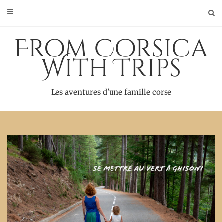
Skip
to
content
From Corsica
With Trips
Les aventures d'une famille corse