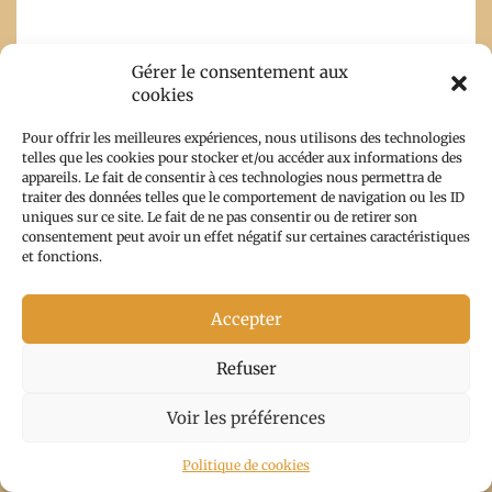
Gérer le consentement aux
cookies
Pour offrir les meilleures expériences, nous utilisons des technologies
telles que les cookies pour stocker et/ou accéder aux informations des
appareils. Le fait de consentir à ces technologies nous permettra de
traiter des données telles que le comportement de navigation ou les ID
Saveria
uniques sur ce site. Le fait de ne pas consentir ou de retirer son
1 septembre
consentement peut avoir un effet négatif sur certaines caractéristiques
et fonctions.
2020 at 11h48
-
Répondre
Accepter
Tu as dû faire
les lacs de Melo
Refuser
et Capitello,
c’est
Voir les préférences
magnifique.
Politique de cookies
Après Ghisoni,