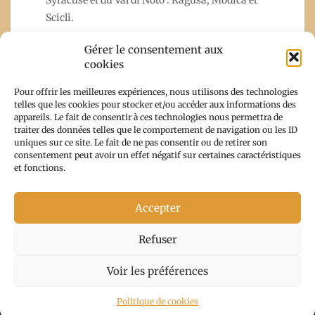
Scicli.
Gérer le consentement aux
cookies
Read More
Pour offrir les meilleures expériences, nous utilisons des technologies
telles que les cookies pour stocker et/ou accéder aux informations des
appareils. Le fait de consentir à ces technologies nous permettra de
traiter des données telles que le comportement de navigation ou les ID
uniques sur ce site. Le fait de ne pas consentir ou de retirer son
consentement peut avoir un effet négatif sur certaines caractéristiques
et fonctions.
Accepter
Copyright From Corsica With Trips 2026 |
Theme by
Refuser
ThemeinProgress
|
Proudly powered by WordPress
Voir les préférences
Politique de cookies