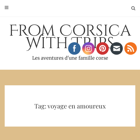
Skip
to
content
From Corsica
With Trips
Les aventures d'une famille corse
Tag: voyage en amoureux