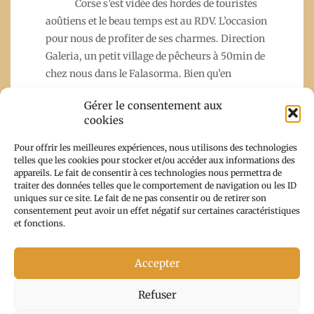
Corse s’est vidée des hordes de touristes
aoûtiens et le beau temps est au RDV. L’occasion
pour nous de profiter de ses charmes. Direction
Galeria, un petit village de pêcheurs à 50min de
chez nous dans le Falasorma. Bien qu’en
Gérer le consentement aux
cookies
Read More
Pour offrir les meilleures expériences, nous utilisons des technologies
telles que les cookies pour stocker et/ou accéder aux informations des
appareils. Le fait de consentir à ces technologies nous permettra de
traiter des données telles que le comportement de navigation ou les ID
uniques sur ce site. Le fait de ne pas consentir ou de retirer son
consentement peut avoir un effet négatif sur certaines caractéristiques
et fonctions.
Accepter
Copyright From Corsica With Trips 2026 |
Theme by
Refuser
ThemeinProgress
|
Proudly powered by WordPress