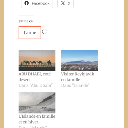
Facebook
X
J’aime ça :
Chargement…
J’aime
ABU DHABI, coté
Visiter Reykjavik
désert
en famille
Dans "Abu Dhabi"
Dans "Islande"
L’Islande en famille
et en hiver
Dans "Islande"