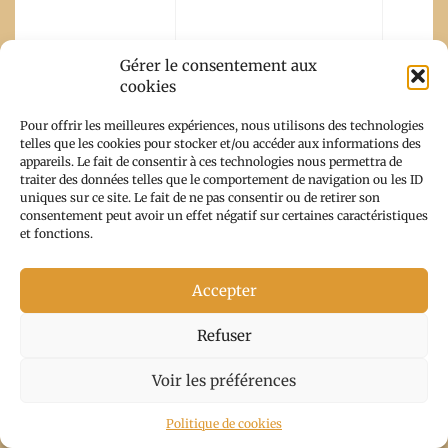
Gérer le consentement aux
cookies
Pour offrir les meilleures expériences, nous utilisons des technologies
telles que les cookies pour stocker et/ou accéder aux informations des
kiki sounette
appareils. Le fait de consentir à ces technologies nous permettra de
traiter des données telles que le comportement de navigation ou les ID
4 octobre 2020
uniques sur ce site. Le fait de ne pas consentir ou de retirer son
at 9h47
-
consentement peut avoir un effet négatif sur certaines caractéristiques
Répondre
et fonctions.
Magnifique ces photos ! ça
Accepter
donne très envie de découvrir ce
pays ! Ce voyage est sur ma To-
Refuser
Do-List
Voir les préférences
Politique de cookies