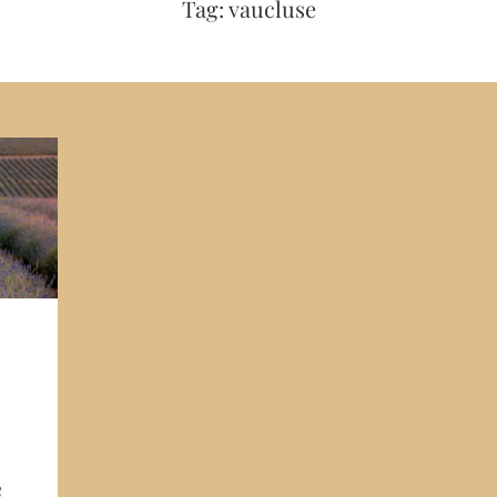
Tag: vaucluse
e