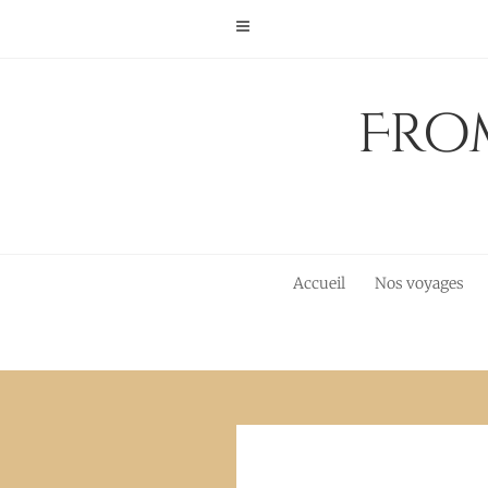
Skip
to
content
From
Accueil
Nos voyages