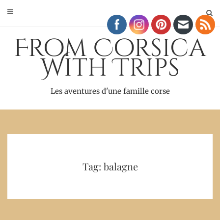
Skip
to
content
From Corsica
With Trips
Les aventures d'une famille corse
Tag: balagne